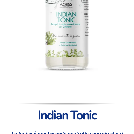
Indian Tonic
La tonica è una bevanda analcolica gassata che si