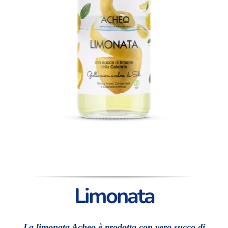
Limonata
La limonata Acheo è prodotta con vero succo di