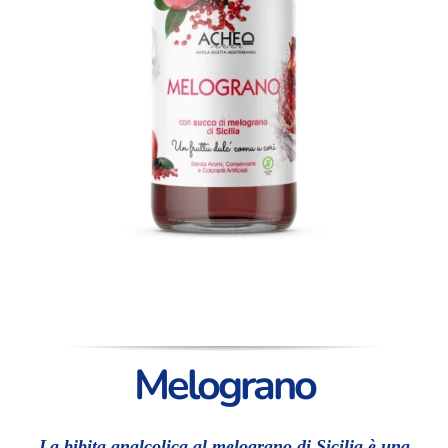
Melograno
La bibita analcolica al melograno di Sicilia è una