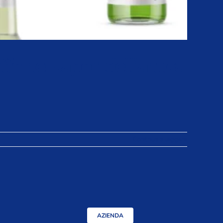
fo nei sapori dell’antica
Continua a leggere
AZIENDA