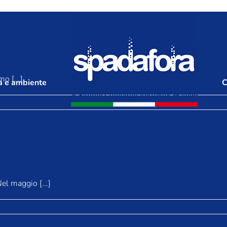
 al Fancy Food di New York
o [...]
à e ambiente
C
te al SIAL di Shanghai 2024
l maggio [...]