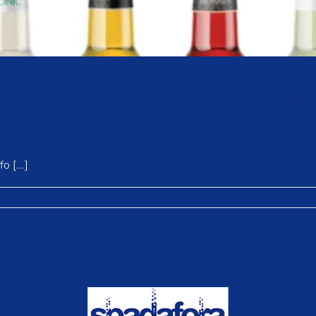
 linea di bibite Acheo: un tuf
o [...]