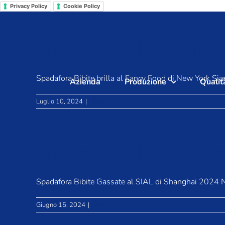
Salta
Privacy Policy
Cookie Policy
al
contenuto
Spadafora Bibite brilla
Spadafora Bibite brilla al Fancy Food di New York Siam
Azienda
Produzione
Qualit
Luglio 10, 2024
|
News
Spadafora Bibite Gassa
Spadafora Bibite Gassate al SIAL di Shanghai 2024 Ne
Giugno 15, 2024
|
News